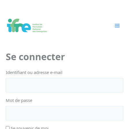
Aller
au
contenu
Se connecter
Identifiant ou adresse e-mail
Mot de passe
Se souvenir de moi