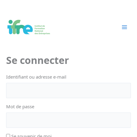
Aller
au
contenu
Se connecter
Identifiant ou adresse e-mail
Mot de passe
Se souvenir de moi