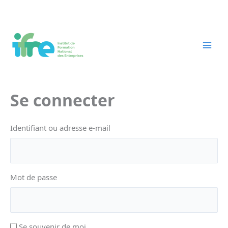
Aller
au
contenu
Se connecter
Identifiant ou adresse e-mail
Mot de passe
Se souvenir de moi