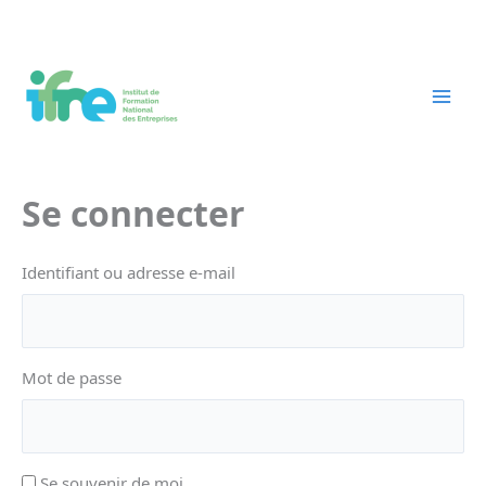
Aller
au
contenu
Se connecter
Identifiant ou adresse e-mail
Mot de passe
Se souvenir de moi