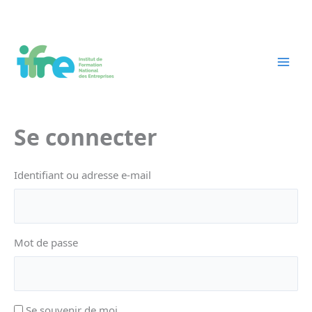
Aller
au
contenu
Se connecter
Identifiant ou adresse e-mail
Mot de passe
Se souvenir de moi