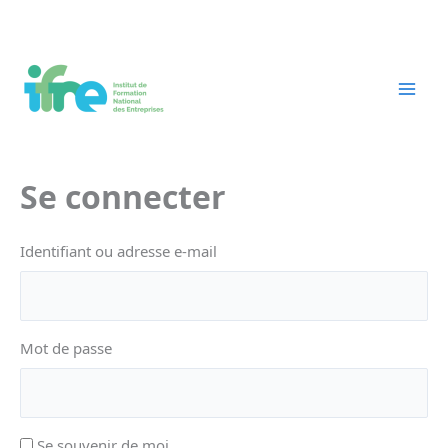
Aller
au
contenu
Se connecter
Identifiant ou adresse e-mail
Mot de passe
Se souvenir de moi