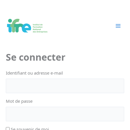
Aller
au
contenu
Se connecter
Identifiant ou adresse e-mail
Mot de passe
Se souvenir de moi