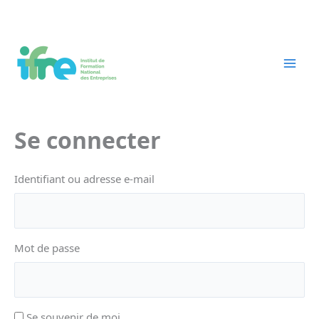
Aller
au
contenu
Se connecter
Identifiant ou adresse e-mail
Mot de passe
Se souvenir de moi